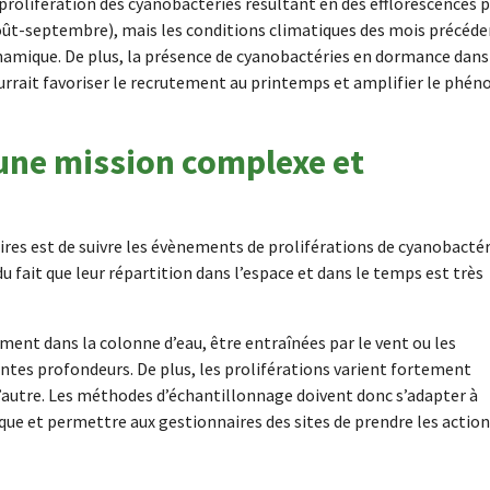
prolifération des cyanobactéries résultant en des efflorescences 
oût-septembre), mais les conditions climatiques des mois précéd
namique. De plus, la présence de cyanobactéries en dormance dans
urrait favoriser le recrutement au printemps et amplifier le phé
 une mission complexe et
ires est de suivre les évènements de proliférations de cyanobactér
du fait que leur répartition dans l’espace et dans le temps est très
ment dans la colonne d’eau, être entraînées par le vent ou les
entes profondeurs. De plus, les proliférations varient fortement
à l’autre. Les méthodes d’échantillonnage doivent donc s’adapter à
sque et permettre aux gestionnaires des sites de prendre les actio