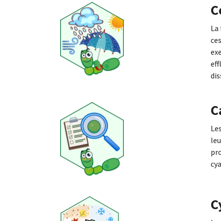
C
La 
ces
exe
eff
dis
C
Les
leu
pro
cy
C