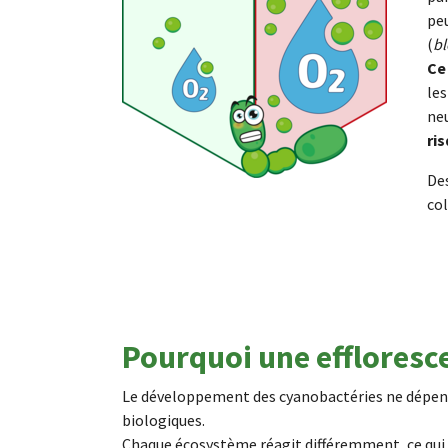
peu
(
b
Ce
le
ne
ri
De
col
Pourquoi une efflorescen
Le développement des cyanobactéries ne dépend
biologiques.
Chaque écosystème réagit différemment, ce qui re