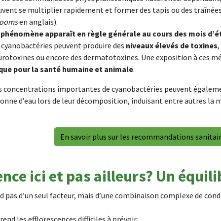
vent se multiplier rapidement et former des tapis ou des traînées
looms
en anglais).
 phénomène apparaît en règle générale au cours des mois d’é
s cyanobactéries peuvent produire des
niveaux élevés de toxines
urotoxines ou encore des dermatotoxines. Une exposition à ces mé
sque pour la santé humaine et animale
.
s concentrations importantes de cyanobactéries peuvent égalemen
onne d’eau lors de leur décomposition, induisant entre autres la
En savoir plus sur les recommandations sanitair
ce ici et pas ailleurs? Un équili
 pas d’un seul facteur, mais d’une combinaison complexe de cond
nd les efflorescences difficiles à prévoir.