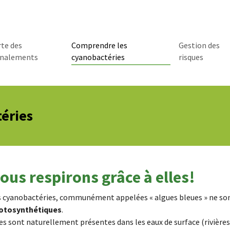
te des
Comprendre les
Gestion des
(current)
gnalements
cyanobactéries
risques
éries
ous respirons grâce à elles!
s cyanobactéries, communément appelées « algues bleues » ne son
otosynthétiques
.
es sont naturellement présentes dans les eaux de surface (rivières,