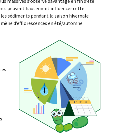
plus massives s’observe davantage en fin d’été
ents peuvent hautement influencer cette
 les sédiments pendant la saison hivernale
nomène d’efflorescences en été/automne.
ies
ns