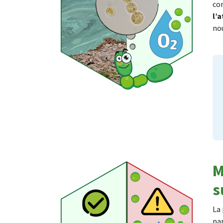
co
l’
nou
M
s
La 
pa