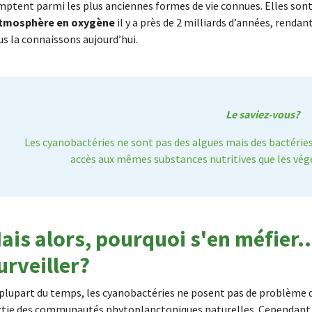
mptent parmi les plus anciennes formes de vie connues. Elles son
atmosphère en oxygène
il y a près de 2 milliards d’années, rendan
s la connaissons aujourd’hui.
Le saviez-vous?
Les cyanobactéries ne sont pas des algues mais des bactéries.
accès aux mêmes substances nutritives que les végé
ais alors, pourquoi s'en méfier…
urveiller?
plupart du temps, les cyanobactéries ne posent pas de problème d
rtie des communautés phytoplanctoniques naturelles. Cependant, 